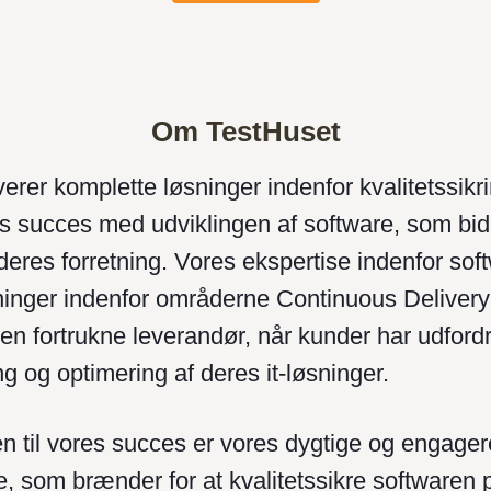
Om TestHuset
erer komplette løsninger indenfor kvalitetssikri
s succes med udviklingen af software, som bidra
 deres forretning. Vores ekspertise indenfor sof
ninger indenfor områderne Continuous Delive
 den fortrukne leverandør, når kunder har udfor
ing og optimering af deres it-løsninger.
 til vores succes er vores dygtige og engage
 som brænder for at kvalitetssikre softwaren p