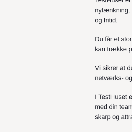
TestHuset er
nytænkning, 
og fritid.
Du får et stor
kan trække p
Vi sikrer at d
netværks- og 
I TestHuset e
med din team 
skarp og attr