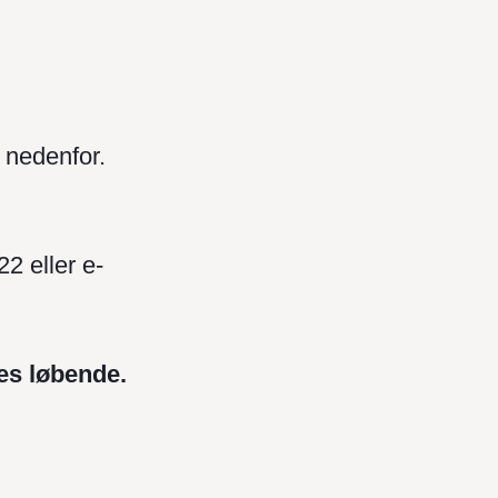
 nedenfor.
2 eller e-
es løbende.