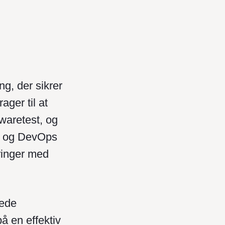
ng, der sikrer
ger til at
twaretest, og
ry og DevOps
dringer med
rede
å en effektiv