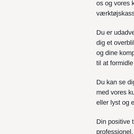
os og vores k
værktøjskasse
Du er udadven
dig et overbl
og dine komp
til at formid
Du kan se dig
med vores ku
eller lyst og 
Din positive 
professionel,