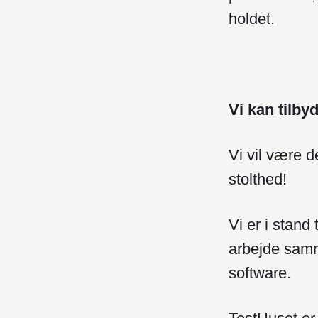
holdet.
Vi kan tilby
Vi vil være d
stolthed!
Vi er i stand 
arbejde samm
software.