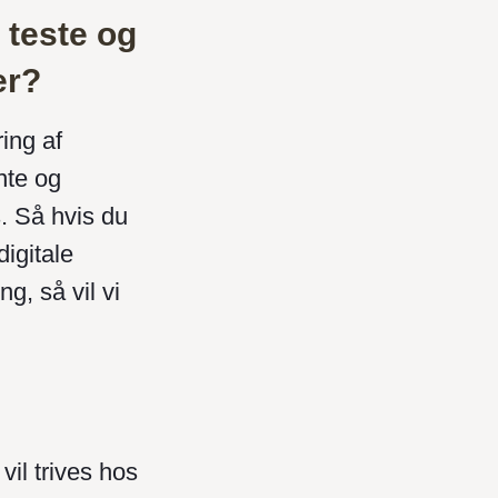
 teste og
er?
ring af
nte og
s. Så hvis du
igitale
g, så vil vi
vil trives hos