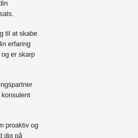
din
sats.
 til at skabe
in erfaring
 og er skarp
ingspartner
 konsulent
om proaktiv og
d dig på