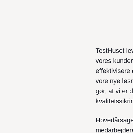
TestHuset lev
vores kunder
effektivisere
vore nye løs
gør, at vi er
kvalitetssikr
Hovedårsagen
medarbejdere,