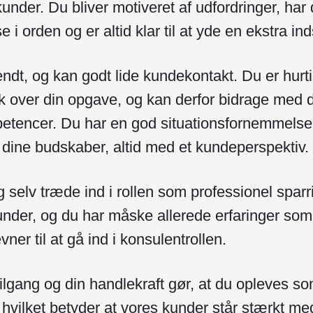
under. Du bliver motiveret af udfordringer, har 
 i orden og er altid klar til at yde en ekstra ind
dt, og kan godt lide kundekontakt. Du er hurtig
ik over din opgave, og kan derfor bidrage med d
etencer. Du har en god situationsfornemmelse
le dine budskaber, altid med et kundeperspektiv.
 selv træde ind i rollen som professionel sparr
nder, og du har måske allerede erfaringer som
evner til at gå ind i konsulentrollen.
tilgang og din handlekraft gør, at du opleves s
 hvilket betyder at vores kunder står stærkt me