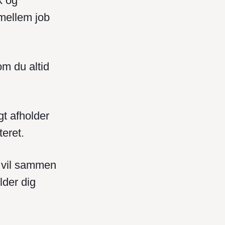
k og
 mellem job
som du altid
igt afholder
teret.
du vil sammen
lder dig