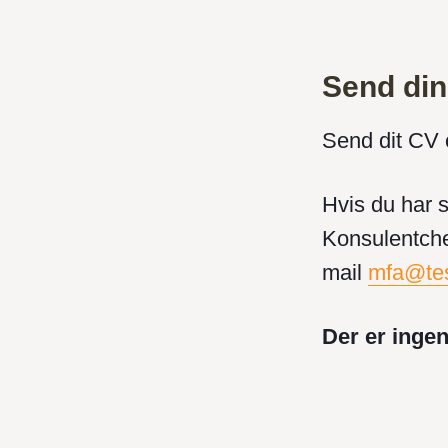
Send din
Send dit CV 
Hvis du har 
Konsulentche
mail
mfa@tes
Der er inge