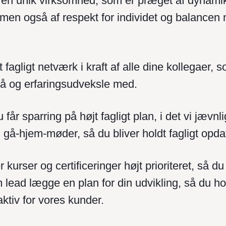
 en unik virksomhed, som er præget af dynami
men også af respekt for individet og balancen
t fagligt netværk i kraft af alle dine kollegaer, 
å og erfaringsudveksle med.
u får sparring på højt fagligt plan, i det vi jævnl
gå-hjem-møder, så du bliver holdt fagligt opda
r kurser og certificeringer højt prioriteret, så 
lead lægge en plan for din udvikling, så du ho
aktiv for vores kunder.