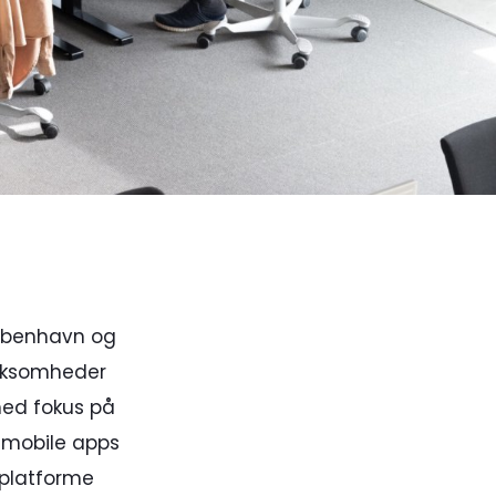
København og
irksomheder
med fokus på
a mobile apps
e-platforme