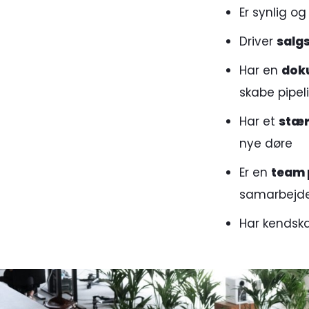
Er synlig o
Driver
salg
Har en
dok
skabe pipel
Har et
stær
nye døre
Er en
team 
samarbejd
Har kendska