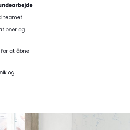
undearbejde
d teamet
tioner og
l for at åbne
knik og