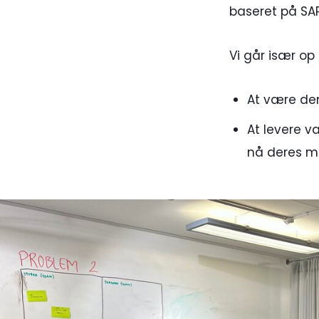
baseret på SAP
Vi går især op i
At være den
At levere v
nå deres m