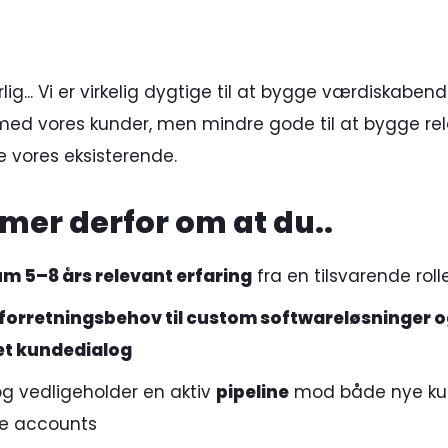
ig... Vi er virkelig dygtige til at bygge værdiskaben
med vores kunder, men mindre gode til at bygge rela
e vores eksisterende.
mer derfor om at du..
m 5–8 års relevant erfaring
fra en tilsvarende roll
orretningsbehov til custom softwareløsninger o
t kundedialog
g vedligeholder en aktiv
pipeline
mod både nye ku
de accounts