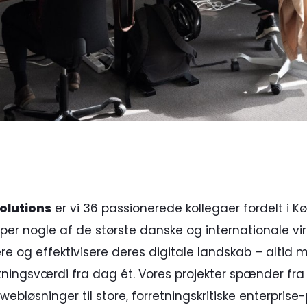
Solutions
er vi 36 passionerede kollegaer fordelt i 
lper nogle af de største danske og internationale v
e og effektivisere deres digitale landskab – altid 
tningsværdi fra dag ét. Vores projekter spænder fr
webløsninger til store, forretningskritiske enterpris