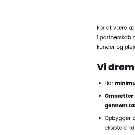
For at være ærl
i partnerskab 
kunder og plej
Vi drøm
Har
minimu
Omsætter f
gennem tæ
Opbygger o
eksisteren