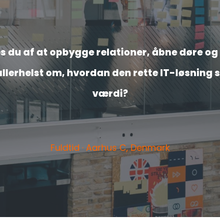
s du af at opbygge relationer, åbne døre og
llerhelst om, hvordan den rette IT-løsning 
værdi?
Fuldtid · Aarhus C, Denmark