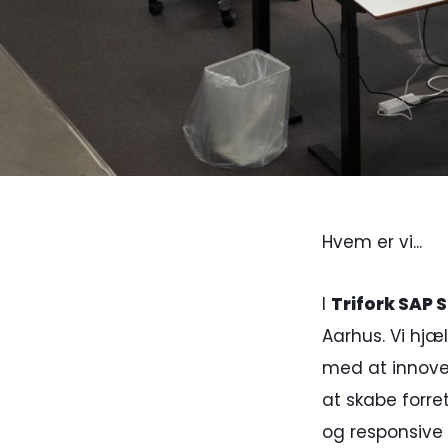
Hvem er vi...
I
Trifork SAP 
Aarhus. Vi hjæ
med at innover
at skabe forre
og responsive 