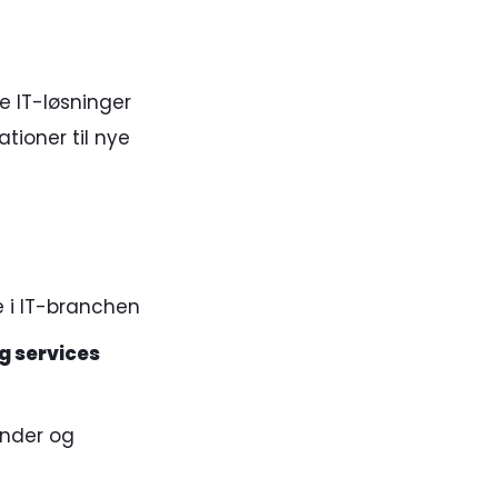
de IT-løsninger
tioner til nye
e i IT-branchen
g services
nder og