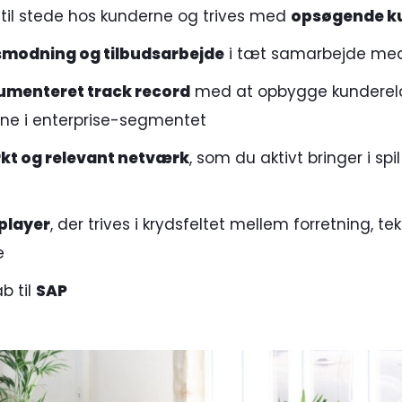
g til stede hos kunderne og trives med
opsøgende k
smodning og tilbudsarbejde
i tæt samarbejde me
umenteret track record
med at opbygge kunderela
ine i enterprise-segmentet
kt og relevant netværk
, som du aktivt bringer i spi
player
, der trives i krydsfeltet mellem forretning, te
e
b til
SAP