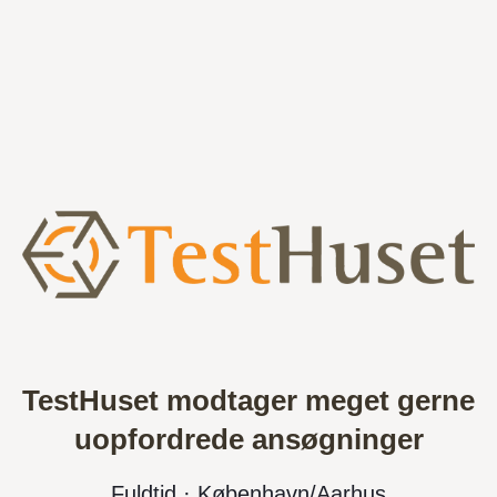
TestHuset modtager meget gerne
uopfordrede ansøgninger
Fuldtid · København/Aarhus